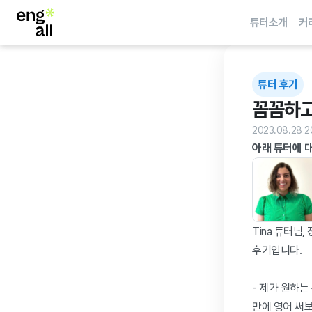
튜터소개
커
튜터 후기
꼼꼼하고
2023.08.28 2
아래 튜터에 
Tina 튜터님
후기입니다.

- 제가 원하
만에 영어 써