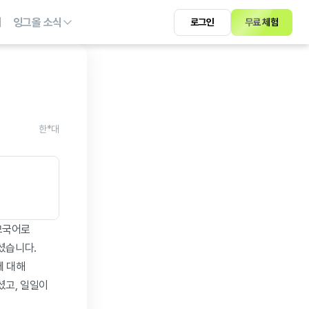
기
잉그올 소식
로그인
무료 체험
한*대
모국어로 
습니다. 
 대해 
고, 일일이 